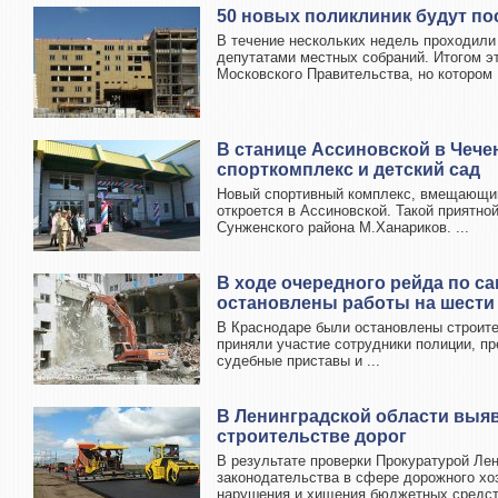
50 новых поликлиник будут по
В течение нескольких недель проходили
депутатами местных собраний. Итогом эт
Московского Правительства, но котором .
В станице Ассиновской в Чече
спорткомплекс и детский сад
Новый спортивный комплекс, вмещающий
откроется в Ассиновской. Такой приятн
Сунженского района М.Ханариков. ...
В ходе очередного рейда по с
остановлены работы на шести
В Краснодаре были остановлены строите
приняли участие сотрудники полиции, п
судебные приставы и ...
В Ленинградской области выя
строительстве дорог
В результате проверки Прокуратурой Ле
законодательства в сфере дорожного х
нарушения и хищения бюджетных средств