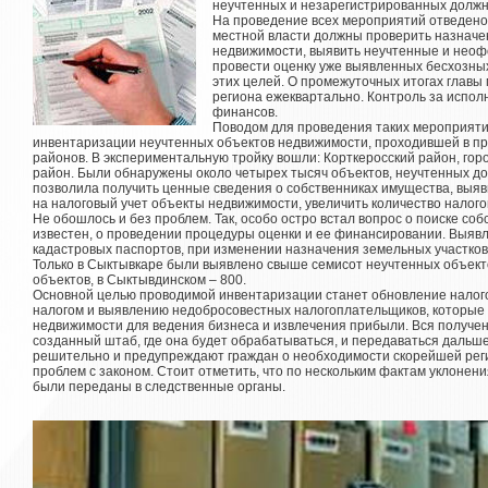
неучтенных и незарегистрированных должн
На проведение всех мероприятий отведено 
местной власти должны проверить назначен
недвижимости, выявить неучтенные и нео
провести оценку уже выявленных бесхозны
этих целей. О промежуточных итогах главы
региона ежеквартально. Контроль за испо
финансов.
Поводом для проведения таких мероприят
инвентаризации неучтенных объектов недвижимости, проходившей в пр
районов. В экспериментальную тройку вошли: Корткеросский район, гор
район. Были обнаружены около четырех тысяч объектов, неучтенных 
позволила получить ценные сведения о собственниках имущества, выяв
на налоговый учет объекты недвижимости, увеличить количество налог
Не обошлось и без проблем. Так, особо остро встал вопрос о поиске со
известен, о проведении процедуры оценки и ее финансировании. Выя
кадастровых паспортов, при изменении назначения земельных участко
Только в Сыктывкаре были выявлено свыше семисот неучтенных объект
объектов, в Сыктывдинском – 800.
Основной целью проводимой инвентаризации станет обновление налого
налогом и выявлению недобросовестных налогоплательщиков, которые
недвижимости для ведения бизнеса и извлечения прибыли. Вся получе
созданный штаб, где она будет обрабатываться, и передаваться дальш
решительно и предупреждают граждан о необходимости скорейшей рег
проблем с законом. Стоит отметить, что по нескольким фактам уклонен
были переданы в следственные органы.