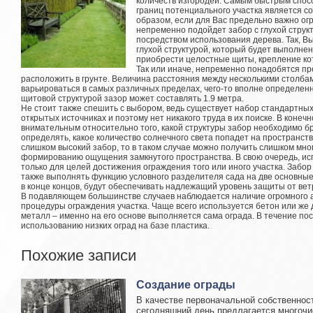
количеств изгородей. Самым быстрым спо
границ потенциального участка является с
образом, если для Вас предельно важно огр
непременно подойдет забор с глухой струк
посредством использования дерева. Так, В
глухой структурой, который будет выполнен
приобрести целостные щиты, крепление ко
Так или иначе, непременно понадобятся п
расположить в грунте. Величина расстояния между несколькими столба
варьироваться в самых различных пределах, чего-то вполне определенн
щитовой структурой зазор может составлять 1.9 метра.
Не стоит также спешить с выбором, ведь существует набор стандартны
открытых источниках и поэтому нет никакого труда в их поиске. В конеч
внимательным относительно того, какой структуры забор необходимо бра
определять, какое количество солнечного света попадет на пространств
слишком высокий забор, то в таком случае можно получить слишком мног
формированию ощущения замкнутого пространства. В свою очередь, ис
только для целей достижения ограждения того или иного участка. Забо
также выполнять функцию условного разделителя сада на две основные
в конце концов, будут обеспечивать надлежащий уровень защиты от ве
В подавляющем большинстве случаев наблюдается наличие огромного 
процедуры ограждения участка. Чаще всего используется бетон или же 
металл – именно на его основе выполняется сама ограда. В течение по
использованию низких оград на базе пластика.
Похожие записи
Создание ограды
В качестве первоначальной собственнос
сегодняшний день предлагается многочи