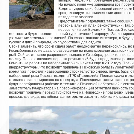
выиграл тендер на проведение реконструк
На начало июня уже завершены все проект
Ведется укрепление береговой линии реки 
срок, планируется привлечение дополнител
пятидесяти человек.
Представитель подрядчика также сообщил,
первоначальный план реконструкции. Так, 
пересечении рек Великой и Псковы. Это сде
местности будет проложен пеший туристический маршрут. Запланиров
увеличение зеленых насаждений. По слова главного инженера, в будущ
кусочком дикой природы, но с удобствами для отдыха.
Стоит заметить, что сроки сдачи работ неоднократно переносились, но
Росрыболовство не давало разрешение на использование акватории рек
рыб. Сейчас же такое разрешение выдано и Стройград решительно нас
месяцу. После окончания нереста речных рыб будет продолжена реконс
Ремонтные работы на набережных были начаты еще в 2012 году. Плани
инфраструктуры, что позволит привлечь в Псковскую область любителе
время уже подходят к завершению строительство сквера, пруда, базы от
набережной реки Псковы, входят в ТРК «Псковский». Полная сдача в экс
комплекса запланирована на конец года. Последним этапом станет стро
будут переброшены рабочие и техника с Псковской набережной в сентяб
Заместитель губернатора на пресс-конференции отметила важность соб
позволит привлечь первых туристов уже на Новогодние праздники. Ведь
прекрасные виды, полюбоваться которыми захотят любители отдыха на 