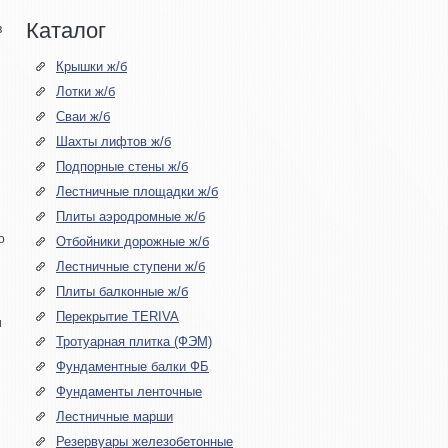
Каталог
в
Крышки ж/б
Лотки ж/б
Сваи ж/б
Шахты лифтов ж/б
Подпорные стены ж/б
Лестничные площадки ж/б
Плиты аэродромные ж/б
о
Отбойники дорожные ж/б
Лестничные ступени ж/б
Плиты балконные ж/б
Перекрытие TERIVA
и
Тротуарная плитка (ФЭМ)
Фундаментные балки ФБ
Фундаменты ленточные
Лестничные марши
Резервуары железобетонные