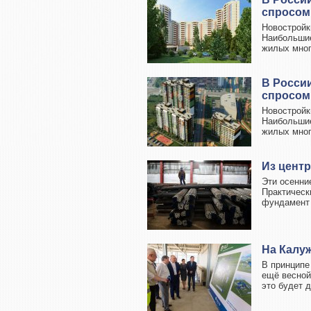
спросом
Новостройк
Наибольшие
жилых много
В Росси
спросом
Новостройк
Наибольшие
жилых много
Из цент
Эти осенни
Практическ
фундамент 
На Калу
В принципе
ещё весной
это будет д