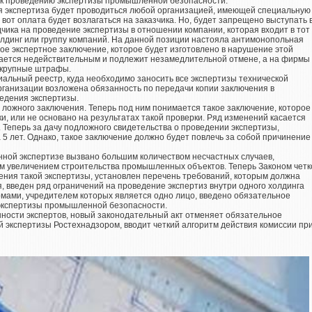
 к проведению экспертизы промышленной безопасности.
я экспертиза будет проводиться любой организацией, имеющей специальную
 вот оплата будет возлагаться на заказчика. Но, будет запрещено выступать 
чика на проведение экспертизы в отношении компании, которая входит в тот
лдинг или группу компаний. На данной позиции настояла антимонопольная
ое экспертное заключение, которое будет изготовлено в нарушение этой
ается недействительным и подлежит незамедлительной отмене, а на фирмы
 крупные штрафы.
иальный реестр, куда необходимо заносить все экспертизы технической
рганизации возложена обязанность по передачи копии заключения в
едения экспертизы.
ложного заключения. Теперь под ним понимается такое заключение, которое
и, или не основано на результатах такой проверки. Ряд изменений касается
 Теперь за дачу подложного свидетельства о проведении экспертизы,
5 лет. Однако, такое заключение должно будет повлечь за собой причинение
ной экспертизе вызвано большим количеством несчастных случаев,
м увеличением строительства промышленных объектов. Теперь Законом четк
ния такой экспертизы, установлен перечень требований, которым должна
, введен ряд ограничений на проведение экспертиз внутри одного холдинга
рмами, учредителем которых является одно лицо, введено обязательное
экспертизы промышленной безопасности.
нности экспертов, новый законодательный акт отменяет обязательное
экспертизы Ростехнадзором, вводит четкий алгоритм действия комиссии пр