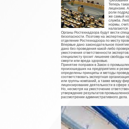
требования
Теперь така
лицензию. А
роли подряд
же самый хо
служба. Люб
нормы, счит
налагаются
Органы Ростехнадзора будут вести спец
безопасности. Поэтому на экспертные о
отделение Ростехнадзора по месту пров
Впервые дано законодательное понятие 
дано без проведения какой-либо проверк
ужесточения ответственности экспертов.
специалисту грозит лишение свободы на 
смерти или вреда здоровью.
Принятие поправок в Закон о промышлен
произошедших на предприятиях и резки
определены принципы и методы проведе
соответствовать экспертная организация
или группы компаний, а также между фи
лицензирование деятельности в сфере 
Но, несмотря на ужесточение ответстве
утверждение результатов промышленной 
рассмотрении административного дела.