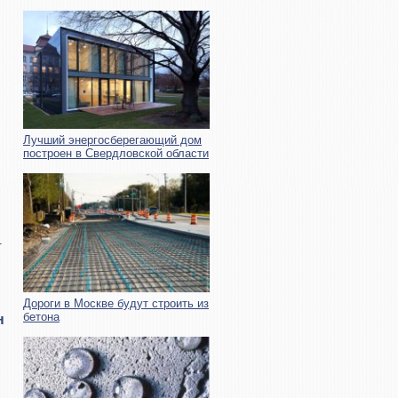
Лучший энергосберегающий дом
построен в Свердловской области
т
Дороги в Москве будут строить из
бетона
н