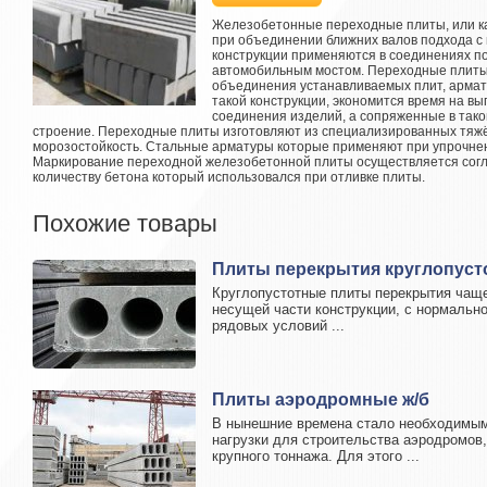
Железобетонные переходные плиты, или ка
при объединении ближних валов подхода с 
конструкции применяются в соединениях по
автомобильным мостом. Переходные плиты 
объединения устанавливаемых плит, армат
такой конструкции, экономится время на вы
соединения изделий, а сопряженные в так
строение. Переходные плиты изготовляют из специализированных тяж
морозостойкость. Стальные арматуры которые применяют при упрочнени
Маркирование переходной железобетонной плиты осуществляется согла
количеству бетона который использовался при отливке плиты.
Похожие товары
Плиты перекрытия круглопуст
Круглопустотные плиты перекрытия чаще
несущей части конструкции, с нормальн
рядовых условий ...
Плиты аэродромные ж/б
В нынешние времена стало необходимым
нагрузки для строительства аэродромов,
крупного тоннажа. Для этого ...