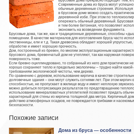
Брусовые дома прекрасно подходят тем, кто
Современные дома из бруса могут успешно 
обычные деревянные строения. Используя
в брусовом доме можно создать практически
деревянной избе. При этом по теплоизоли
опережать обычный деревянный. Брусовая к
и тем более бетонная, что позволяет испол
экономить на возведении фундамента.
Брусовые дома, так же, как и традиционные деревянные, способны «ды
помещении. В качестве материалов для изготовления бруса часто испол
лиственницы, ели и т.д. Такая древесина обладает хорошей упругостью, 
обработке и имеет хорошую прочность.
Дом, построенный из бревен, по многим эксплуатационным характеристик
брусового дома, бревенчатый дом не утепляют, так как наружная повер
поверхность тоже.
Если бревно оциллиндровано, то собранный из него дом практически н
хорошо сохраняют тепло и предельно экологичны – трудно найти какой
требованиям экологической чистоты, чем дерево.
По сравнению с деревом, использование кирпича в качестве строительн
долговечные здания – они могут служить сотнями лет. При этом кирпи
способностью, не пропускает в жилище воду и имеет неплохую звукоиз
можно добиться потрясающих результатов по предотвращению теплопо
использование минераловатных утеплителей позволяет придать обычно
характерный для стены из кирпича толщиной два метра. Кирпичный до
действию атмосферных осадков, не повреждается грибками и насекомы
безопасности.
Похожие записи
Дома из бруса — особенности