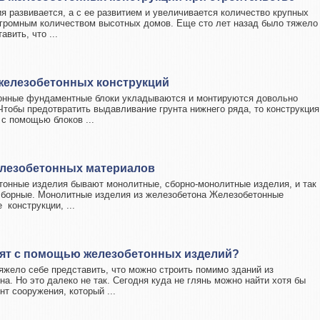
я развивается, а с ее развитием и увеличивается количество крупных
огромным количеством высотных домов. Еще сто лет назад было тяжело
авить, что ...
железобетонных конструкций
нные фундаментные блоки укладываются и монтируются довольно
Чтобы предотвратить выдавливание грунта нижнего ряда, то конструкция
 с помощью блоков ...
лезобетонных материалов
нные изделия бывают монолитные, сборно-монолитные изделия, и так
сборные. Монолитные изделия из железобетона Железобетонные
 конструкции, ...
оят с помощью железобетонных изделий?
яжело себе представить, что можно строить помимо зданий из
на. Но это далеко не так. Сегодня куда не глянь можно найти хотя бы
нт сооружения, который ...