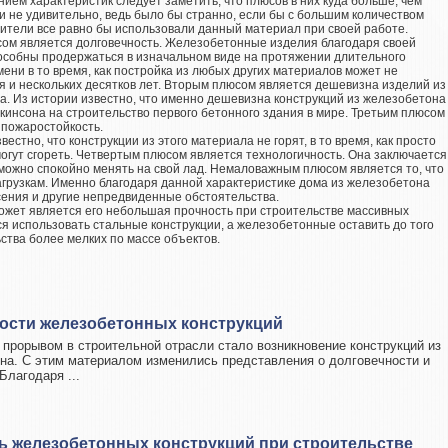
ием характеристик следует заметить, что плюсов в них куда больше, чем
 и не удивительно, ведь было бы странно, если бы с большим количеством
ители все равно бы использовали данный материал при своей работе.
ом является долговечность. Железобетонные изделия благодаря своей
пособны продержаться в изначальном виде на протяжении длительного
ени в то время, как постройка из любых других материалов может не
 и нескольких десятков лет. Вторым плюсом является дешевизна изделий из
. Из истории известно, что именно дешевизна конструкций из железобетона
кинсона на строительство первого бетонного здания в мире. Третьим плюсом
 пожаростойкость.
вестно, что конструкции из этого материала не горят, в то время, как просто
огут сгореть. Четвертым плюсом является технологичность. Она заключается
 можно спокойно менять на свой лад. Немаловажным плюсом является то, что
агрузкам. Именно благодаря данной характеристике дома из железобетона
ения и другие непредвиденные обстоятельства.
жет является его небольшая прочность при строительстве массивных
я использовать стальные конструкции, а железобетонные оставить до того
ства более мелких по массе объектов.
ости железобетонных конструкций
прорывом в строительной отрасли стало возникновение конструкций из
на. С этим материалом изменились представления о долговечности и
Благодаря ...
ь железобетонных конструкций при строительстве