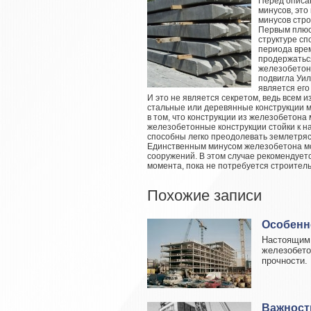
Перед описан
минусов, это
минусов стро
Первым плюс
структуре с
периода врем
продержаться
железобетона
подвигла Уил
является его
И это не является секретом, ведь всем из
стальные или деревянные конструкции м
в том, что конструкции из железобетона
железобетонные конструкции стойки к н
способны легко преодолевать землетряс
Единственным минусом железобетона мо
сооружений. В этом случае рекомендуетс
момента, пока не потребуется строитель
Похожие записи
Особенн
Настоящим 
железобето
прочности. 
Важност