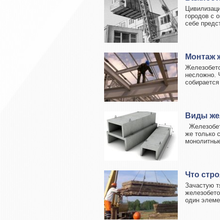
Цивилизаци
городов с 
себе предст
Монтаж 
Железобето
несложно. 
собирается
Виды же
Железобето
же только 
монолитные
Что стр
Зачастую т
железобето
один элеме