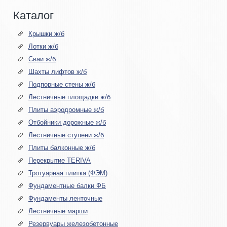
Каталог
Крышки ж/б
Лотки ж/б
Сваи ж/б
Шахты лифтов ж/б
Подпорные стены ж/б
Лестничные площадки ж/б
Плиты аэродромные ж/б
Отбойники дорожные ж/б
Лестничные ступени ж/б
Плиты балконные ж/б
Перекрытие TERIVA
Тротуарная плитка (ФЭМ)
Фундаментные балки ФБ
Фундаменты ленточные
Лестничные марши
Резервуары железобетонные