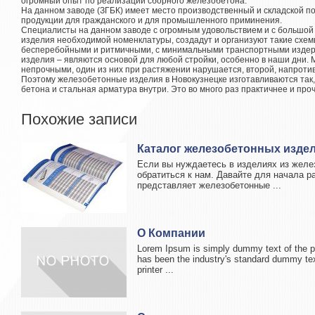
огромный опыт по реализации сборного железобетона.
На данном заводе (ЗГБК) имеет место производственный и складской 
продукции для гражданского и для промышленного приминения.
Специалисты на данном заводе с огромным удовольствием и с большой
изделия необходимой номенклатуры, создадут и организуют такие схемы
бесперебойными и ритмичными, с минимальными транспортными издер
изделия – являются основой для любой стройки, особенно в наши дни. 
непрочными, один из них при растяжении нарушается, второй, напротив
Поэтому железобетонные изделия в Новокузнецке изготавливаются так, 
бетона и стальная арматура внутри. Это во много раз практичнее и про
Похожие записи
Каталог железобетонных изде
Если вы нуждаетесь в изделиях из желе
обратиться к нам. Давайте для начала р
представляет железобетонные ...
О Компании
Lorem Ipsum is simply dummy text of the pr
has been the industry's standard dummy te
printer ...