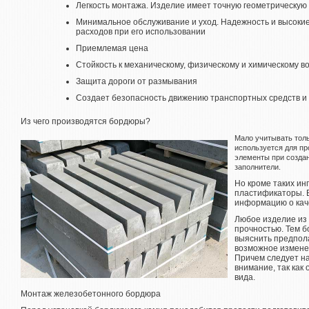
Легкость монтажа. Изделие имеет точную геометрическу
Минимальное обслуживание и уход. Надежность и высоки
расходов при его использовании
Приемлемая цена
Стойкость к механическому, физическому и химическому в
Защита дороги от размывания
Создает безопасность движению транспортных средств и
Из чего производятся бордюры?
Мало учитывать толь
используется для пр
элементы при созда
заполнители.
Но кроме таких и
пластификаторы. В
информацию о кач
Любое изделие из
прочностью. Тем б
выяснить предпола
возможное измене
Причем следует н
внимание, так как
вида.
Монтаж железобетонного бордюра