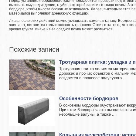
Перед установкой бордюрного камня понадобится провести подготовит
выкопать яму под изделие, глубина которой зависит от вида почвы. Зат
бордюра, чтобы высота блоков не отличалась. Далее, выкладывается пе
материалов выполняют дренажную функцию.
Лишь после этих действий можно укладывать камень в канаву. Бордюр з
застынет, останется только закопать траншею. Стоит отметить, что ж
уровня грунта, иначе из-за осадков почва может размыться.
Похожие записи
Тротуарная плитка: укладка и
Тротуарная плитка является материалом
дорожек и прочих объектов с малыми ме
создается в процессе полусухого ...
Особенности бордюров
В основном бордюры обустраивают вокру
При этом бордюры часто выполняются из
небольшие валуны, а также ...
Кольца из железобетона: испо