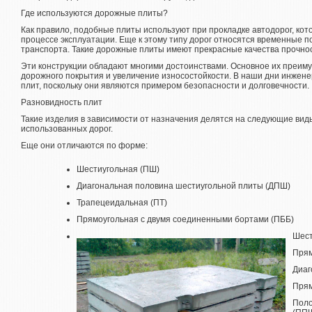
Где используются дорожные плиты?
Как правило, подобные плиты используют при прокладке автодорог, ко
процессе эксплуатации. Еще к этому типу дорог относятся временные п
транспорта. Такие дорожные плиты имеют прекрасные качества прочнос
Эти конструкции обладают многими достоинствами. Основное их преиму
дорожного покрытия и увеличение износостойкости. В наши дни инжен
плит, поскольку они являются примером безопасности и долговечности.
Разновидность плит
Такие изделия в зависимости от назначения делятся на следующие вид
использованных дорог.
Еще они отличаются по форме:
Шестиугольная (ПШ)
Диагональная половина шестиугольной плиты (ДПШ)
Трапецеидальная (ПТ)
Прямоугольная с двумя соединенными бортами (ПББ)
Шест
Прям
Диаг
Прям
Поло