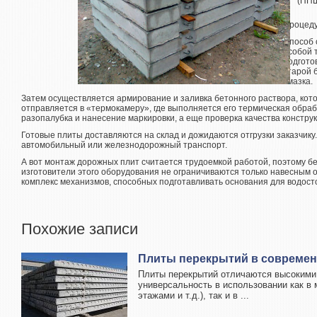
(ПП
Процеду
Способ 
особой 
подгото
старой 
смазка.
Затем осуществляется армирование и заливка бетонного раствора, кот
отправляется в «термокамеру», где выполняется его термическая обра
разопалубка и нанесение маркировки, а еще проверка качества конструк
Готовые плиты доставляются на склад и дожидаются отгрузки заказчику.
автомобильный или железнодорожный транспорт.
А вот монтаж дорожных плит считается трудоемкой работой, поэтому б
изготовители этого оборудования не ограничиваются только навесным
комплекс механизмов, способных подготавливать основания для водост
Похожие записи
Плиты перекрытий в совреме
Плиты перекрытий отличаются высокими 
универсальность в использовании как в
этажами и т.д.), так и в ...