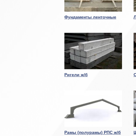
Фундаменты ленточные
Ригели ж/б
Рамы (полурамы) РПС ж/б